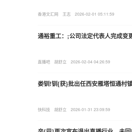
香港文汇网
王志
2026-02-01 05:11:59
通裕重工：;公司法定代表人完成变
直播吧
胡舒立
2026-02-04 04:26:59
娄钏!钏{获}批出任西安雁塔恒通村
快科技
胡舒立
2026-01-31 23:09:59
辛{巴}再次宣布退出直播行业，未