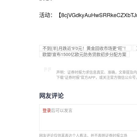
活动：【
8cjVGdkyAuHwSRRkeCZXbTJ
不到{半}月跌近‘9’0元！黄金回收市场更“旺”！
欧盟!宣布1500亿欧元防务贷款初步分配方案
声明：证券时报力求信息真实、准确，文章提及内
下载“证券时报”官方APP，或关注官方微信公众
网友评论
登录
后可以发言
网友评论仅供其表达个人看法，并不表明证券时报立场